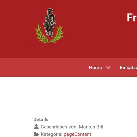
Fr
Home
Einsatz
Details
Geschrieben von:
Markus Brill
Kategorie:
pageContent