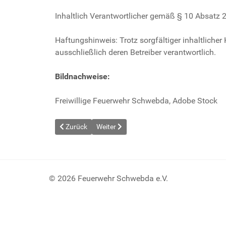
Inhaltlich Verantwortlicher gemäß § 10 Absatz 
Haftungshinweis: Trotz sorgfältiger inhaltlicher 
ausschließlich deren Betreiber verantwortlich.
Bildnachweise:
Freiwillige Feuerwehr Schwebda, Adobe Stock
Vorheriger Beitrag: Datenschutz
Nächster Beitrag: Gaffer
Zurück
Weiter
© 2026 Feuerwehr Schwebda e.V.