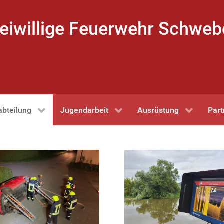
eiwillige Feuerwehr Schwe
abteilung
Jugendarbeit
Ausrüstung
Part