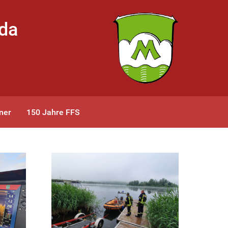
bda
ner
150 Jahre FFS