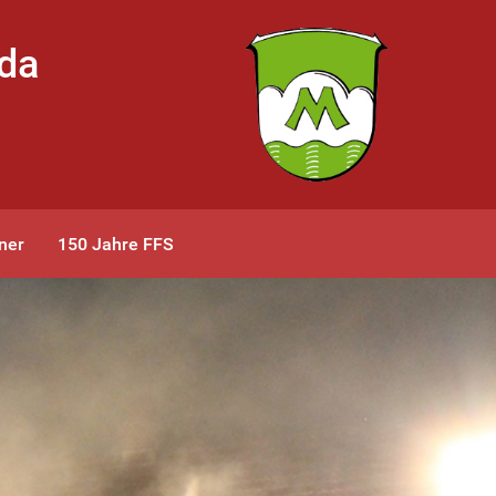
bda
ner
150 Jahre FFS