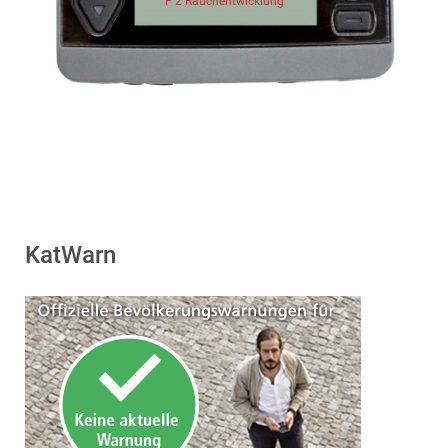
F 2 Rauchentwicklung
KatWarn