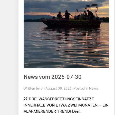
News vom 2026-07-30
Written by on August 08, 2026. Posted in
News
🚨 DREI WASSERRETTUNGSEINSÄTZE
INNERHALB VON ETWA ZWEI MONATEN – EIN
ALARMIERENDER TREND! Drei...