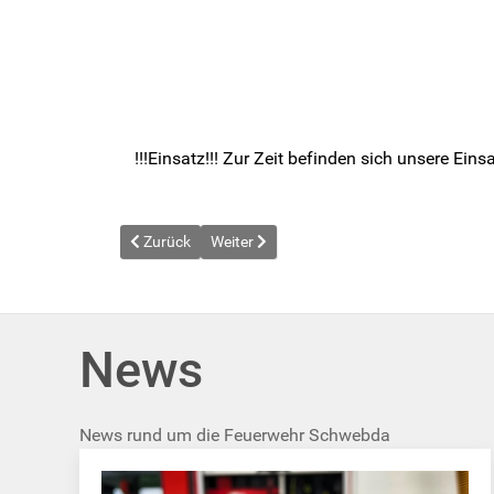
!!!Einsatz!!! Zur Zeit befinden sich unsere E
Vorheriger Beitrag: Jugendfeuerwehr Schwebda beim
Nächster Beitrag: News vom 2022-10-10
Zurück
Weiter
News
News rund um die Feuerwehr Schwebda