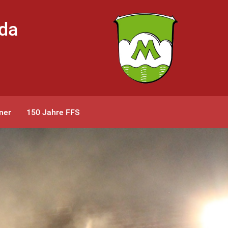
bda
ner
150 Jahre FFS