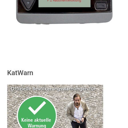
F 2 Rauchentwicklung
KatWarn