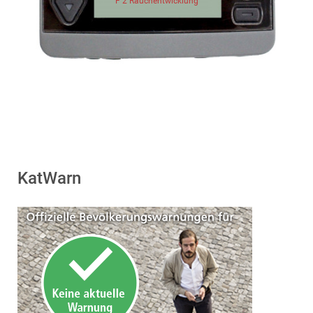
F 2 Rauchentwicklung
KatWarn