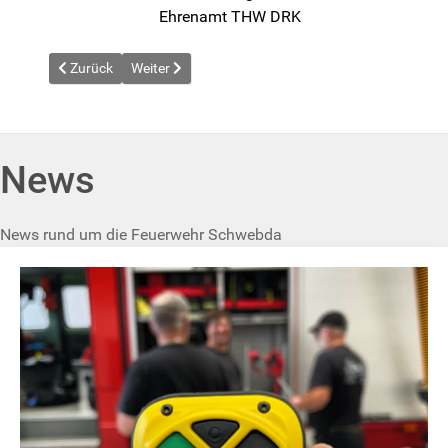
Ehrenamt THW DRK
Vorheriger Beitrag: News vom 2026-04-18
Nächster Beitrag: News vom 2026-05-25
Zurück
Weiter
News
News rund um die Feuerwehr Schwebda