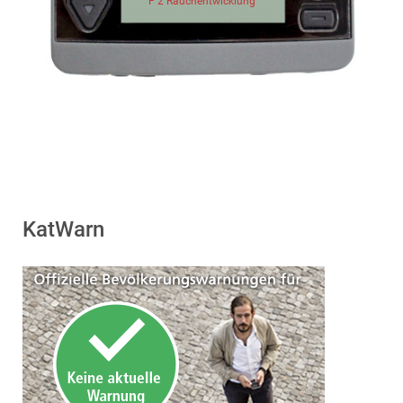
F 2 Rauchentwicklung
KatWarn