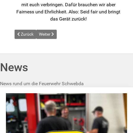
mit euch verbringen. Dafür brauchen wir aber
Fairness und Ehrlichkeit. Also: Seid fair und bringt
das Gerät zurück!
Vorheriger Beitrag: News vom 2026-03-14
Nächster Beitrag: News vom 2026-04-08
Zurück
Weiter
News
News rund um die Feuerwehr Schwebda