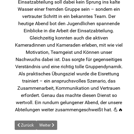
Einsatzabteilung soll dabei kein Sprung ins kalte
Wasser einer fremden Gruppe sein – sondern ein
vertrauter Schritt in ein bekanntes Team. Der
heutige Abend bot den Jugendlichen spannende
Einblicke in die Arbeit der Einsatzabteilung.
Gleichzeitig konnten auch die aktiven
Kameradinnen und Kameraden erleben, mit wie viel
Motivation, Teamgeist und Können unser
Nachwuchs dabei ist. Das sorgte für gegenseitiges
Verständnis und eine richtig tolle Gruppendynamik.
Als praktisches Übungsziel wurde die Eisrettung
trainiert – ein anspruchsvolles Szenario, das
Zusammenarbeit, Kommunikation und Vertrauen
erfordert. Genau das machte diesen Dienst so
wertvoll. Ein rundum gelungener Abend, der unsere
Abteilungen weiter zusammengeschweißt hat. 💪🔥
Vorheriger Beitrag: News vom 2026-01-22
Nächster Beitrag: News vom 2026-01-31
Zurück
Weiter