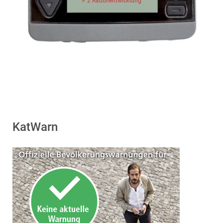
F 2 Rauchentwicklung
KatWarn