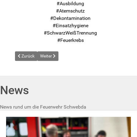
#Ausbildung
#Atemschutz
#Dekontamination
#Einsatzhygiene
#SchwarzWeißTrennung
#Feuerkrebs
Vorheriger Beitrag: News vom 2025-09-25
Nächster Beitrag: News vom 2025-11-26
Zurück
Weiter
News
News rund um die Feuerwehr Schwebda