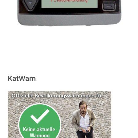
F 2 Rauchentwicklung
KatWarn