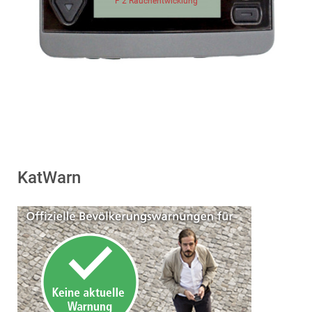
F 2 Rauchentwicklung
KatWarn