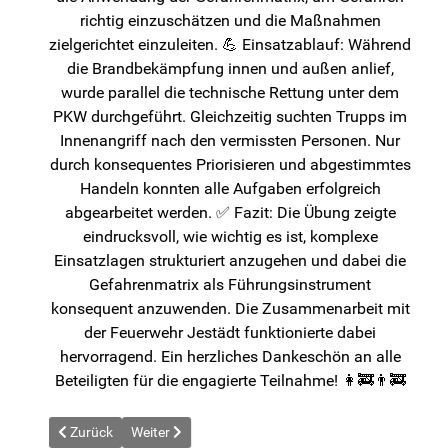
richtig einzuschätzen und die Maßnahmen
zielgerichtet einzuleiten. 💪 Einsatzablauf: Während
die Brandbekämpfung innen und außen anlief,
wurde parallel die technische Rettung unter dem
PKW durchgeführt. Gleichzeitig suchten Trupps im
Innenangriff nach den vermissten Personen. Nur
durch konsequentes Priorisieren und abgestimmtes
Handeln konnten alle Aufgaben erfolgreich
abgearbeitet werden. ✅ Fazit: Die Übung zeigte
eindrucksvoll, wie wichtig es ist, komplexe
Einsatzlagen strukturiert anzugehen und dabei die
Gefahrenmatrix als Führungsinstrument
konsequent anzuwenden. Die Zusammenarbeit mit
der Feuerwehr Jestädt funktionierte dabei
hervorragend. Ein herzliches Dankeschön an alle
Beteiligten für die engagierte Teilnahme! 👩‍🚒👨‍🚒
Vorheriger Beitrag: News vom 2025-09-03
Nächster Beitrag: News vom 2025-09-25
Zurück
Weiter