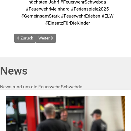
nächsten Jahr! #FeuerwehrSchwebda
#FeuerwehrMeinhard #Ferienspiele2025
#GemeinsamStark #FeuerwehrErleben #ELW
#EinsatzFürDieKinder
Vorheriger Beitrag: News vom 2025-06-27
Nächster Beitrag: News vom 2025-08-14
Zurück
Weiter
News
News rund um die Feuerwehr Schwebda