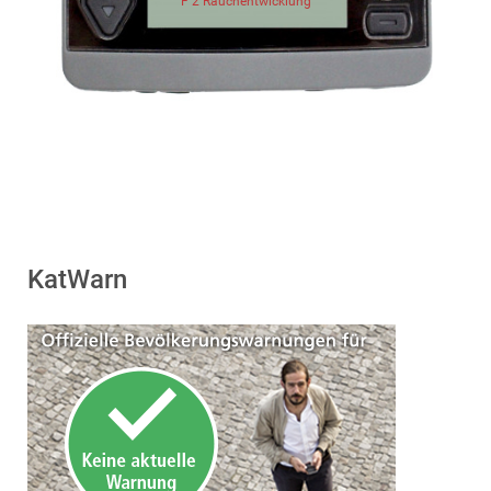
F 2 Rauchentwicklung
KatWarn