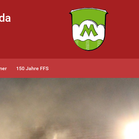
bda
ner
150 Jahre FFS