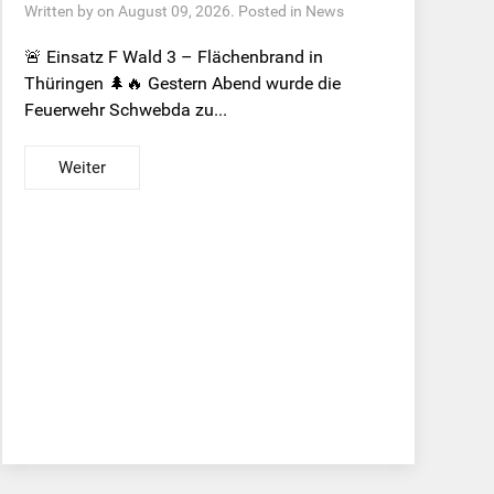
Written by on August 09, 2026. Posted in
News
🚨 Einsatz F Wald 3 – Flächenbrand in
Thüringen 🌲🔥 Gestern Abend wurde die
Feuerwehr Schwebda zu...
Weiter