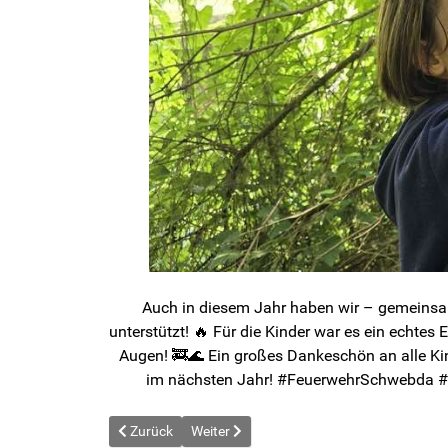
Auch in diesem Jahr haben wir – gemeinsam
unterstützt! 🔥 Für die Kinder war es ein echt
Augen! 🚒🌊 Ein großes Dankeschön an alle Kin
im nächsten Jahr! #FeuerwehrSchwebda #
Vorheriger Beitrag: News vom 2025-06-27
Nächster Beitrag: News vom 2025-08-14
Zurück
Weiter