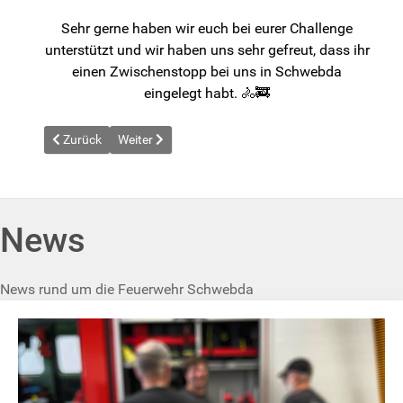
Sehr gerne haben wir euch bei eurer Challenge
unterstützt und wir haben uns sehr gefreut, dass ihr
einen Zwischenstopp bei uns in Schwebda
eingelegt habt. 🚴🚒
Vorheriger Beitrag: News vom 2025-05-01
Nächster Beitrag: News vom 2025-05-12
Zurück
Weiter
News
News rund um die Feuerwehr Schwebda