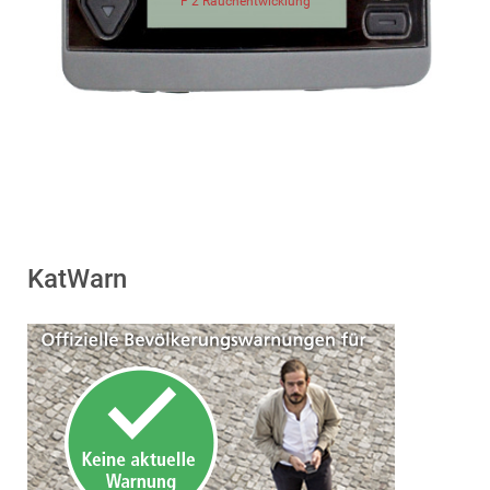
F 2 Rauchentwicklung
KatWarn