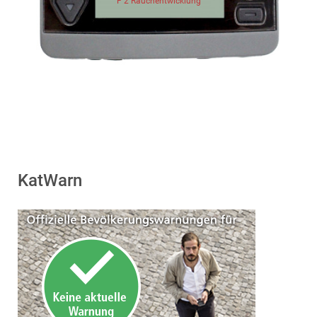
F 2 Rauchentwicklung
KatWarn