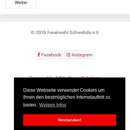
Weiter
© 2026 Feuerwehr Schwebda e.V.
Facebook
Instagram
Designed by
MBSoftwareSolutions
Diese Webseite verwendet Cookies um
Ihnen den bestmöglichen Internetauftritt zu
bieten.
Weitere Infos
Impressum
Datenschutz
JuniorAlarm
Verstanden!
RescueOfficer
RescueInfo
FFWCloud