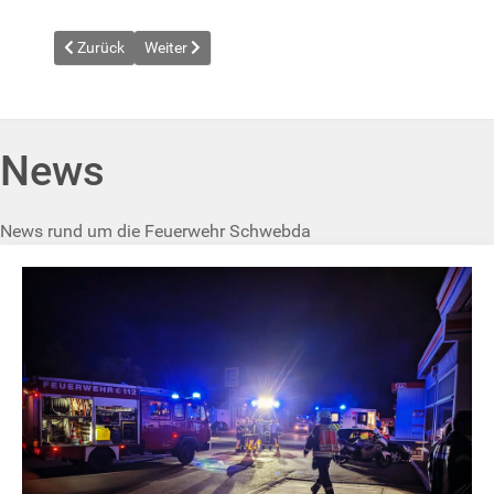
Vorheriger Beitrag: News vom 2025-04-21
Nächster Beitrag: News vom 2025-05-01
Zurück
Weiter
News
News rund um die Feuerwehr Schwebda