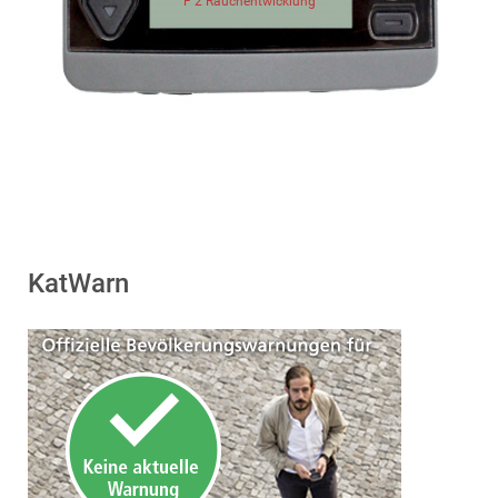
F 2 Rauchentwicklung
KatWarn