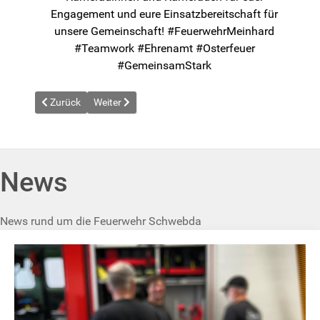
Engagement und eure Einsatzbereitschaft für
unsere Gemeinschaft! #FeuerwehrMeinhard
#Teamwork #Ehrenamt #Osterfeuer
#GemeinsamStark
Vorheriger Beitrag: News vom 2025-04-18
Nächster Beitrag: News vom 2025-05-01
Zurück
Weiter
News
News rund um die Feuerwehr Schwebda