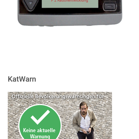
F 2 Rauchentwicklung
KatWarn