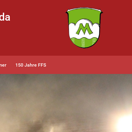
bda
ner
150 Jahre FFS