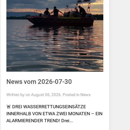
News vom 2026-07-30
Written by on August 06, 2026. Posted in
News
🚨 DREI WASSERRETTUNGSEINSÄTZE
INNERHALB VON ETWA ZWEI MONATEN – EIN
ALARMIERENDER TREND! Drei...