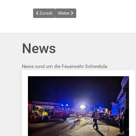
Vorheriger Beitrag: News vom 2024-06-12
Nächster Beitrag: News vom 2024-08-02
Zurück
Weiter
News
News rund um die Feuerwehr Schwebda